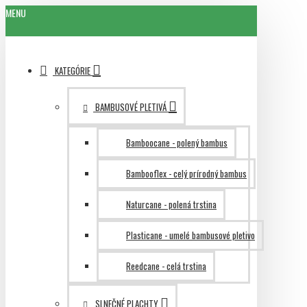
MENU
KATEGÓRIE
BAMBUSOVÉ PLETIVÁ
Bamboocane - polený bambus
Bambooflex - celý prírodný bambus
Naturcane - polená trstina
Plasticane - umelé bambusové pletivo
Reedcane - celá trstina
SLNEČNÉ PLACHTY