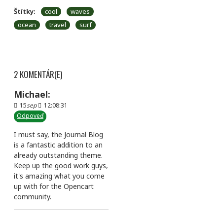
Štítky:
cool
waves
ocean
travel
surf
2 KOMENTÁR(E)
Michael:
15
sep
12:08:31
Odpoveď
I must say, the Journal Blog
is a fantastic addition to an
already outstanding theme.
Keep up the good work guys,
it's amazing what you come
up with for the Opencart
community.