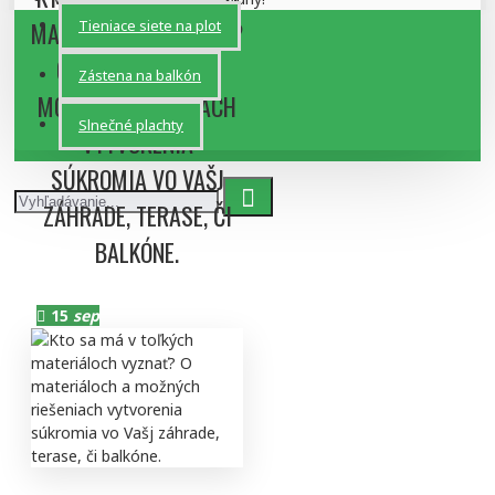
MATERIÁLOCH VYZNAŤ?
Tieniace siete na plot
O MATERIÁLOCH A
Zástena na balkón
MOŽNÝCH RIEŠENIACH
Slnečné plachty
VYTVORENIA
SÚKROMIA VO VAŠJ
ZÁHRADE, TERASE, ČI
BALKÓNE.
15
sep