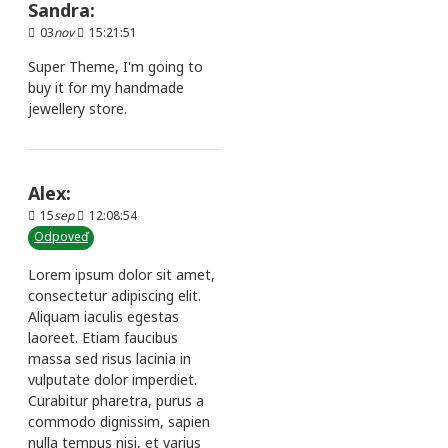
Sandra:
03
nov
15:21:51
Super Theme, I'm going to
buy it for my handmade
jewellery store.
Alex:
15
sep
12:08:54
Odpoveď
Lorem ipsum dolor sit amet,
consectetur adipiscing elit.
Aliquam iaculis egestas
laoreet. Etiam faucibus
massa sed risus lacinia in
vulputate dolor imperdiet.
Curabitur pharetra, purus a
commodo dignissim, sapien
nulla tempus nisi, et varius