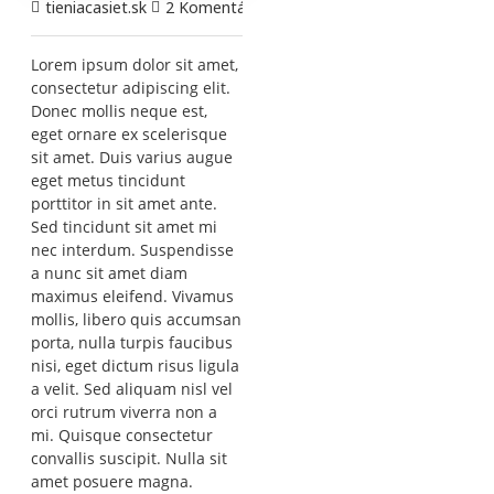
tieniacasiet.sk
2 Komentár(e)
11209 Videnie/a
Lorem ipsum dolor sit amet,
consectetur adipiscing elit.
Donec mollis neque est,
eget ornare ex scelerisque
sit amet. Duis varius augue
eget metus tincidunt
porttitor in sit amet ante.
Sed tincidunt sit amet mi
nec interdum. Suspendisse
a nunc sit amet diam
maximus eleifend. Vivamus
mollis, libero quis accumsan
porta, nulla turpis faucibus
nisi, eget dictum risus ligula
a velit. Sed aliquam nisl vel
orci rutrum viverra non a
mi. Quisque consectetur
convallis suscipit. Nulla sit
amet posuere magna.